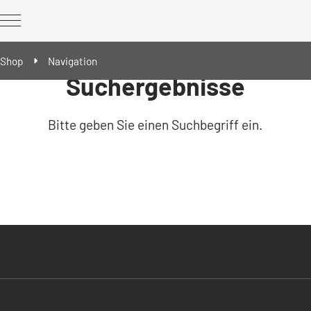
Shop
Navigation
Suchergebnisse
REWORK Geräte
Bitte geben Sie einen Suchbegriff ein.
REWORK Ergänzungsbausteine
Ersatz- & Verschleißteile
Reballing/Prebumping - Werkzeuge