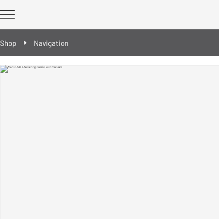
Shop
Navigation
REWORK Geräte
REWORK Ergänzungsbausteine
Ersatz- & Verschleißteile
Reballing/Prebumping - Werkzeuge