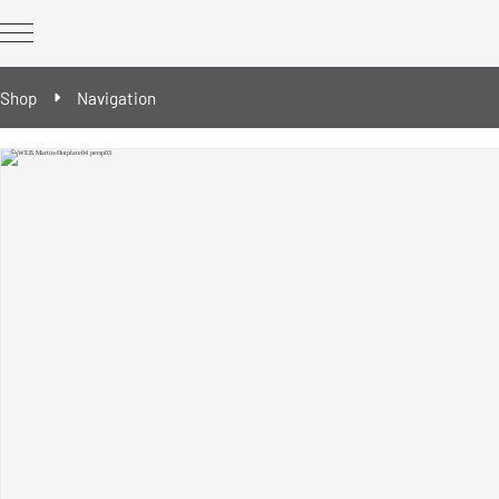
Shop
Navigation
REWORK Geräte
REWORK Ergänzungsbausteine
Ersatz- & Verschleißteile
Reballing/Prebumping - Werkzeuge