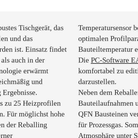
stes Tischgerät, das
Temperatursensor be
en und das
optimalen Profilpa
en ist. Einsatz findet
Bauteiltemperatur e
als auch in der
Die
PC-Software
hnologie erwärmt
komfortabel zu edi
leichmäßig und
darzustellen.
g Ergebnisse.
Neben dem Reballe
s zu 25 Heizprofilen
Bauteilaufnahmen u
n. Für möglichst hohe
QFN Bausteinen verf
n der Reballing
für Prozessgas. Som
erner
Atmosphäre unter St