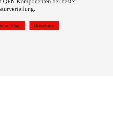
d QFN Komponenten bei bester
turverteilung.
te im Shop
Broschüre