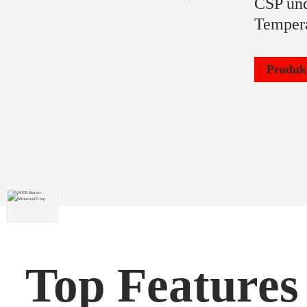
CSP un
Tempera
Produk
Top Features