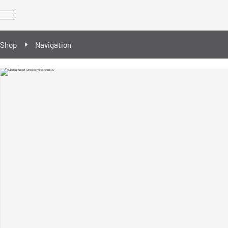
Shop
Navigation
REWORK Geräte
REWORK Ergänzungsbausteine
Ersatz- & Verschleißteile
Reballing/Prebumping - Werkzeuge