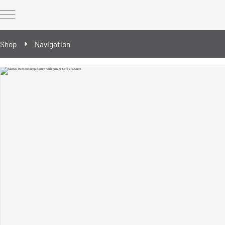
Shop
Navigation
REWORK Geräte
REWORK Ergänzungsbausteine
Ersatz- & Verschleißteile
Reballing/Prebumping - Werkzeuge