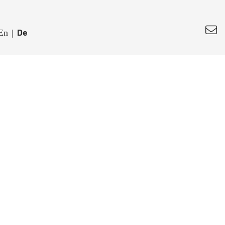
De
En
|