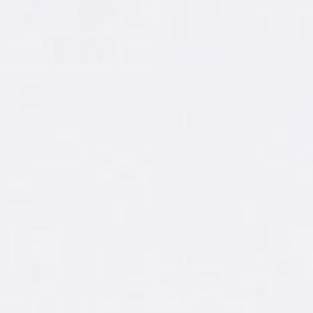
in Reball
i
ng
 Masken und Rahmen für Reballing und
endungen. Für spezielle Padstrukturen kö
he Masken für Ihre BGA, CSP und QFN Baute
den.