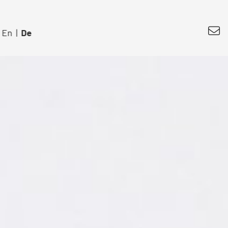
En
|
De