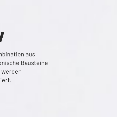
w
Mart
Kombination aus
MARTIN fertigt
tronische Bausteine
Prebumping Anw
mit werden
kundenspezifisc
tiert.
hergestellt wer
Zubehör